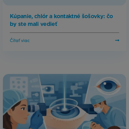
Kúpanie, chlór a kontaktné šošovky: čo
by ste mali vedieť
Čítať viac