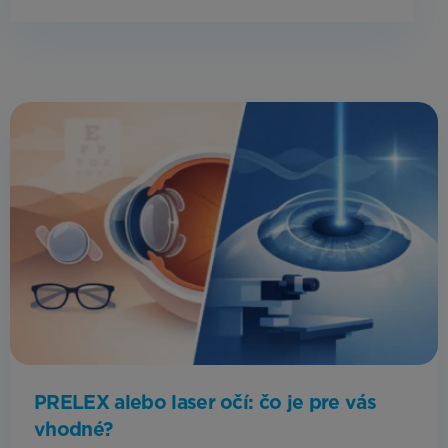
PRELEX alebo laser očí: čo je pre vás
vhodné?