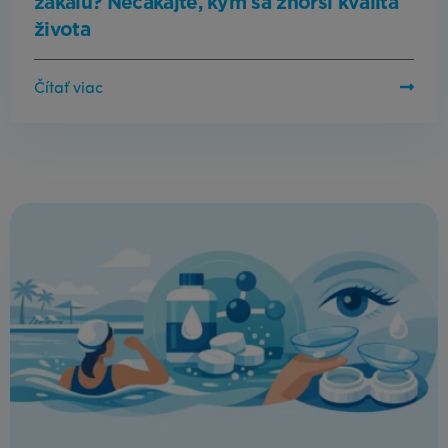
zákalu? Nečakajte, kým sa zhorší kvalita
života
Čítať viac