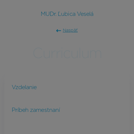
MUDr. Ľubica Veselá
Naspäť
Curriculum
Vzdelanie
Príbeh zamestnaní