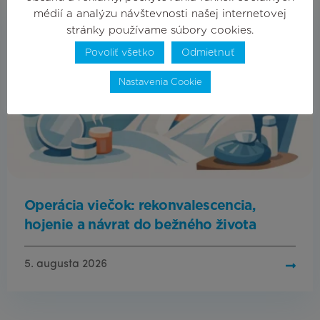
médií a analýzu návštevnosti našej internetovej
stránky používame súbory cookies.
Povoliť všetko
Odmietnuť
Nastavenia Cookie
Operácia viečok: rekonvalescencia,
hojenie a návrat do bežného života
5. augusta 2026