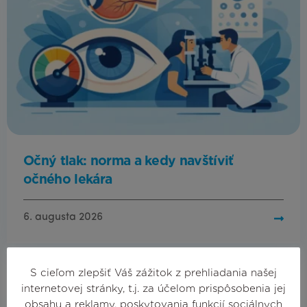
Očný tlak: norma a kedy navštíviť
očného lekára
6. augusta 2026
S cieľom zlepšiť Váš zážitok z prehliadania našej
internetovej stránky, t.j. za účelom prispôsobenia jej
obsahu a reklamy, poskytovania funkcií sociálnych