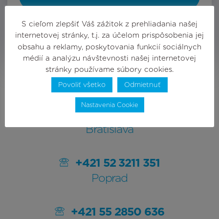
S cieľom zlepšiť Váš zážitok z prehliadania našej
internetovej stránky, t.j. za účelom prispôsobenia jej
obsahu a reklamy, poskytovania funkcií sociálnych
médií a analýzu návštevnosti našej internetovej
stránky používame súbory cookies.
Povoliť všetko
Odmietnuť
Infolinka
Nastavenia Cookie
+421 2 3211 4644
Bratislava
+421 52 3211 351
Poprad
+421 55 2850 636