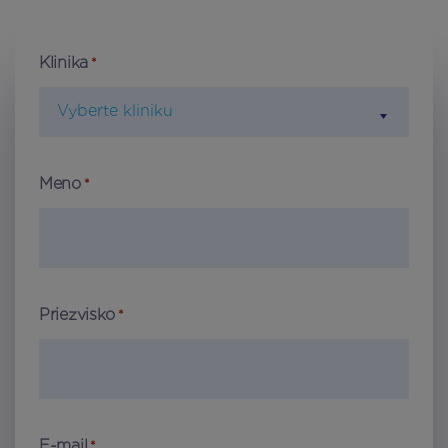
Klinika
*
Vyberte kliniku
Meno
*
Priezvisko
*
E-mail
*