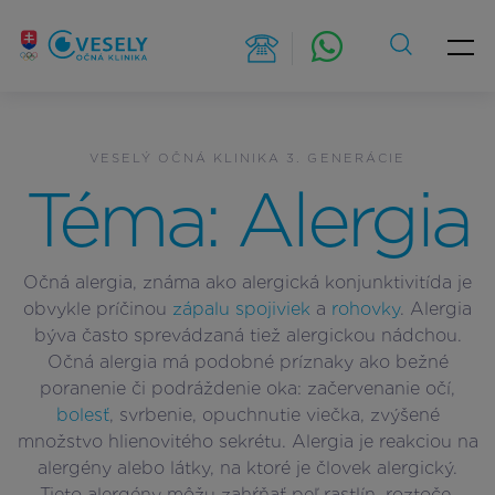
Skip
to
content
VESELÝ OČNÁ KLINIKA 3. GENERÁCIE
Téma: Alergia
Očná alergia, známa ako alergická konjunktivitída je
obvykle príčinou
zápalu spojiviek
a
rohovky
. Alergia
býva často sprevádzaná tiež alergickou nádchou.
Očná alergia má podobné príznaky ako bežné
poranenie či podráždenie oka: začervenanie očí,
bolesť
, svrbenie, opuchnutie viečka, zvýšené
množstvo hlienovitého sekrétu. Alergia je reakciou na
alergény alebo látky, na ktoré je človek alergický.
Tieto alergény môžu zahŕňať peľ rastlín, roztoče,