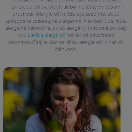
zvieracie chlpy, prach alebo iné látky vo vašom
prostredí. Alergie očí môžu byť sezónne, ak sú
spôsobené sezónnymi alergénmi. Niektorí ľudia trpia
alergiami celoročne, ak sú alergény prítomné po celý
rok.
Liečba alergií očí
závisí od závažnosti
príznakov.Čítajte viac na tému alergie očí v našich
článkoch: